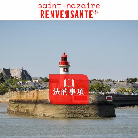
Aller
au
contenu
principal
法的事項